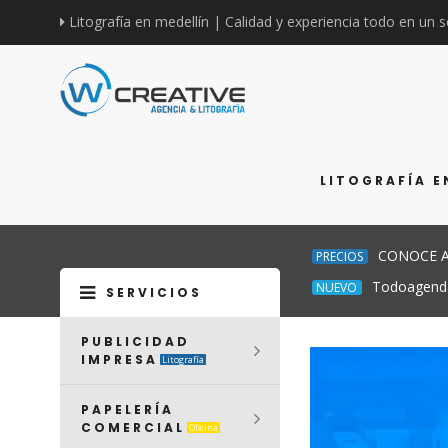
Litografía en medellín | Calidad y experiencia todo en un s
LITOGRAFÍA E
CONOCE A
PRECIOS
Todoagend
NUEVO
SERVICIOS
PUBLICIDAD
IMPRESA
Litografía
PAPELERÍA
COMERCIAL
Oficina