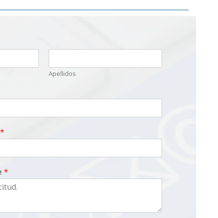
Apellidos
*
e
*