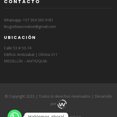
CONTACTO
Whatsapp: +57 304 565 9181
litografiawcreative@gmail.com
UBICACIÓN
Calle 53 # 53-74
Edificio Aristizabal | Oficina 211
MEDELLÍN – ANTIOQUIA
© Copyright 2023 | Todos lo derechos reservados | Desarrollo
por
Hablemos ahora!